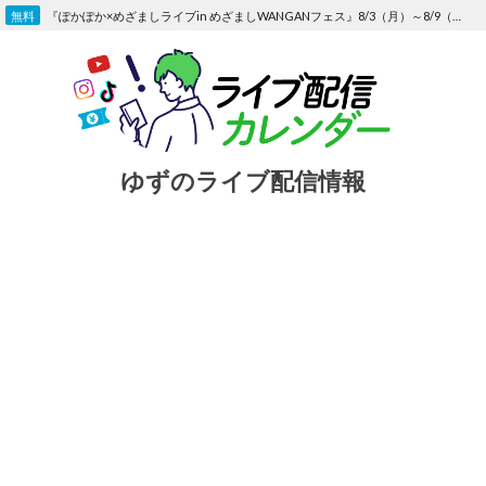
Skip
『ぽかぽか×めざましライブin めざましWANGANフェス』8/3（月）～8/9（日）〜FOD にて独占生配信決定
to
content
ゆずのライブ配信情報