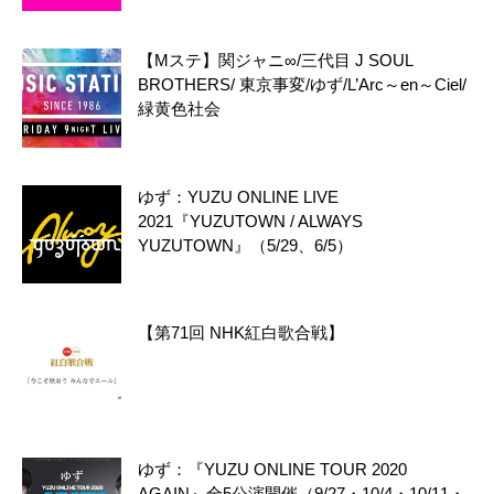
【Mステ】関ジャニ∞/三代目 J SOUL
BROTHERS/ 東京事変/ゆず/L’Arc～en～Ciel/
緑黄色社会
ゆず：YUZU ONLINE LIVE
2021『YUZUTOWN / ALWAYS
YUZUTOWN』（5/29、6/5）
【第71回 NHK紅白歌合戦】
ゆず：『YUZU ONLINE TOUR 2020
AGAIN』全5公演開催（9/27・10/4・10/11・