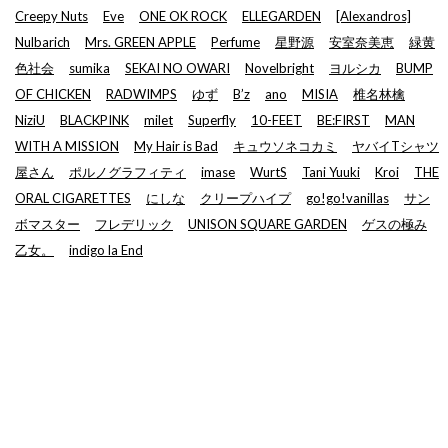
Creepy Nuts
Eve
ONE OK ROCK
ELLEGARDEN
[Alexandros]
Nulbarich
Mrs. GREEN APPLE
Perfume
星野源
安室奈美恵
緑黄
色社会
sumika
SEKAI NO OWARI
Novelbright
ヨルシカ
BUMP
OF CHICKEN
RADWIMPS
ゆず
B’z
ano
MISIA
椎名林檎
NiziU
BLACKPINK
milet
Superfly
10-FEET
BE:FIRST
MAN
WITH A MISSION
My Hair is Bad
キュウソネコカミ
ヤバイTシャツ
屋さん
ポルノグラフィティ
imase
WurtS
Tani Yuuki
Kroi
THE
ORAL CIGARETTES
にしな
クリープハイプ
go!go!vanillas
サン
ボマスター
フレデリック
UNISON SQUARE GARDEN
ゲスの極み
乙女。
indigo la End