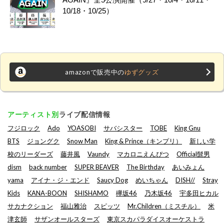
10/18・10/25）
amazonで販売中の
ゆずグッズ
アーティスト別
ライブ配信情報
フジロック
Ado
YOASOBI
サバシスター
TOBE
King Gnu
BTS
ジョングク
Snow Man
King & Prince（キンプリ）
新しい学
校のリーダーズ
藤井風
Vaundy
マカロニえんぴつ
Official髭男
dism
back number
SUPER BEAVER
The Birthday
あいみょん
yama
アイナ・ジ・エンド
Saucy Dog
めいちゃん
DISH//
Stray
Kids
KANA-BOON
SHISHAMO
欅坂46
乃木坂46
宇多田ヒカル
サカナクション
福山雅治
スピッツ
Mr.Children（ミスチル）
米
津玄師
サザンオールスターズ
東京スカパラダイスオーケストラ